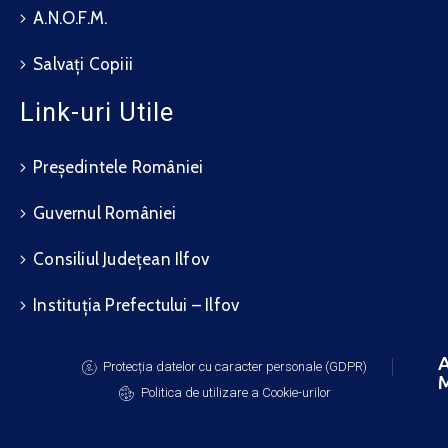
A.N.O.F.M.
Salvați Copiii
Link-uri Utile
Președintele României
Guvernul României
Consiliul Județean Ilfov
Instituția Prefectului – Ilfov
A
Protecția datelor cu caracter personale (GDPR)
M
Politica de utilizare a Cookie-urilor