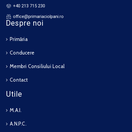
+40 213 715 230
office@primariaciolpani.ro
Despre noi
Primăria
Conducere
Membri Consiliului Local
Contact
Utile
M.A.I.
A.N.P.C.