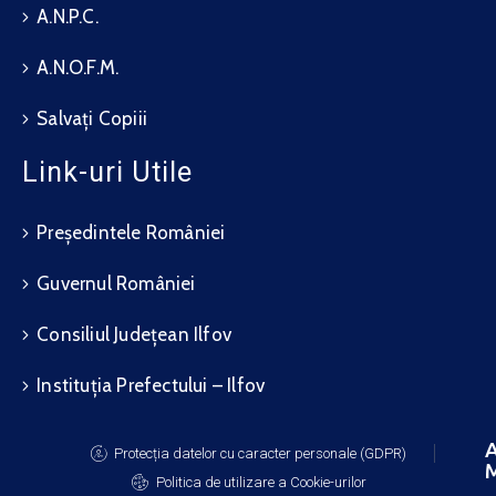
A.N.P.C.
A.N.O.F.M.
Salvați Copiii
Link-uri Utile
Președintele României
Guvernul României
Consiliul Județean Ilfov
Instituția Prefectului – Ilfov
A
Protecția datelor cu caracter personale (GDPR)
M
Politica de utilizare a Cookie-urilor