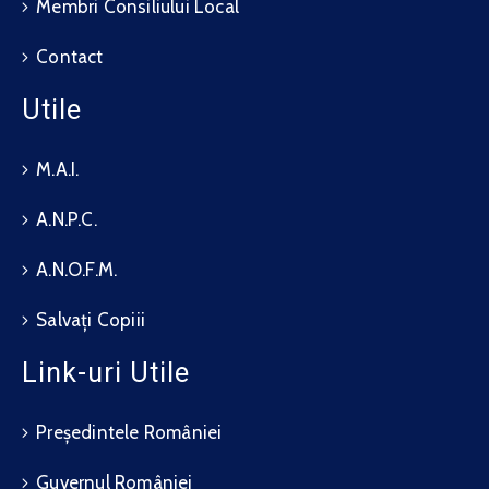
Membri Consiliului Local
Contact
Utile
M.A.I.
A.N.P.C.
A.N.O.F.M.
Salvați Copiii
Link-uri Utile
Președintele României
Guvernul României