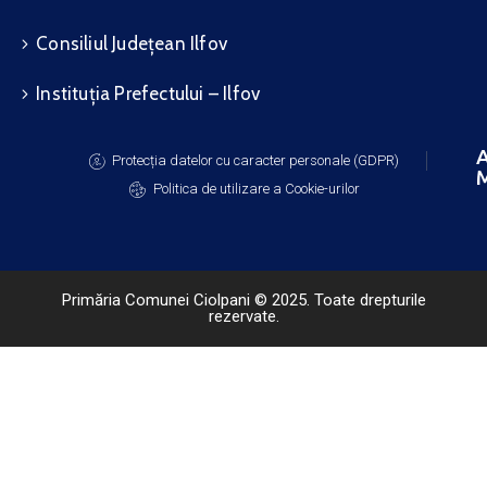
Consiliul Județean Ilfov
Instituția Prefectului – Ilfov
A
Protecția datelor cu caracter personale (GDPR)
M
Politica de utilizare a Cookie-urilor
Primăria Comunei Ciolpani © 2025. Toate drepturile
rezervate.