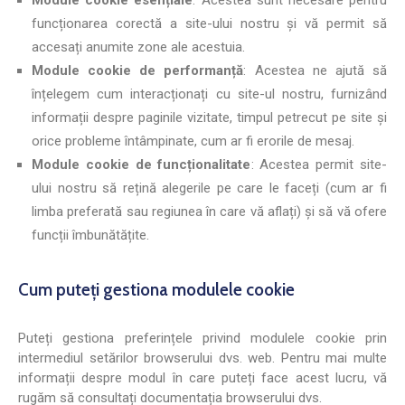
Module cookie esențiale
: Acestea sunt necesare pentru
funcționarea corectă a site-ului nostru și vă permit să
accesați anumite zone ale acestuia.
Module cookie de performanță
: Acestea ne ajută să
înțelegem cum interacționați cu site-ul nostru, furnizând
informații despre paginile vizitate, timpul petrecut pe site și
orice probleme întâmpinate, cum ar fi erorile de mesaj.
Module cookie de funcționalitate
: Acestea permit site-
ului nostru să rețină alegerile pe care le faceți (cum ar fi
limba preferată sau regiunea în care vă aflați) și să vă ofere
funcții îmbunătățite.
Cum puteți gestiona modulele cookie
Puteți gestiona preferințele privind modulele cookie prin
intermediul setărilor browserului dvs. web. Pentru mai multe
informații despre modul în care puteți face acest lucru, vă
rugăm să consultați documentația browserului dvs.